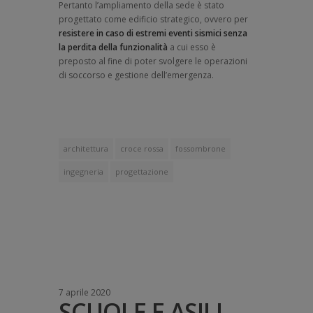
Pertanto l’ampliamento della sede è stato
progettato come edificio strategico, ovvero per
resistere in caso di estremi eventi sismici senza
la perdita della funzionalità
a cui esso è
preposto al fine di poter svolgere le operazioni
di soccorso e gestione dell’emergenza.
architettura
croce rossa
fossombrone
ingegneria
progettazione
7 aprile 2020
SCUOLE E ASILI