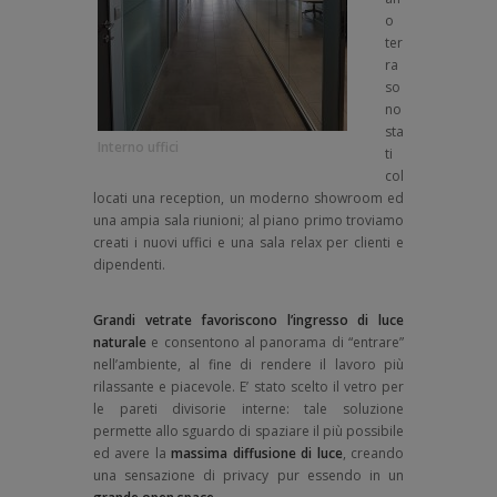
o
ter
ra
so
no
sta
Interno uffici
ti
col
locati una reception, un moderno showroom ed
una ampia sala riunioni; al piano primo troviamo
creati i nuovi uffici e una sala relax per clienti e
dipendenti.
Grandi vetrate favoriscono l’ingresso di luce
naturale
e consentono al panorama di “entrare”
nell’ambiente, al fine di rendere il lavoro più
rilassante e piacevole. E’ stato scelto il vetro per
le pareti divisorie interne: tale soluzione
permette allo sguardo di spaziare il più possibile
ed avere la
massima diffusione di luce
, creando
una sensazione di privacy pur essendo in un