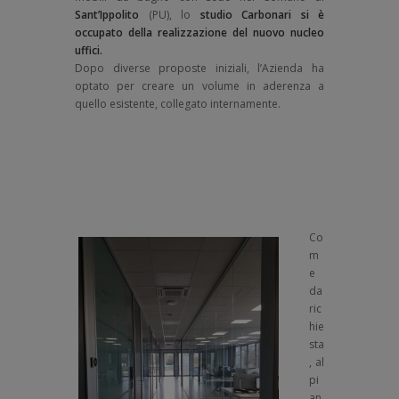
Sant’Ippolito
(PU), lo
studio Carbonari si è
occupato della realizzazione del nuovo nucleo
uffici.
Dopo diverse proposte iniziali, l’Azienda ha
optato per creare un volume in aderenza a
quello esistente, collegato internamente.
Co
m
e
da
ric
hie
sta
, al
pi
an