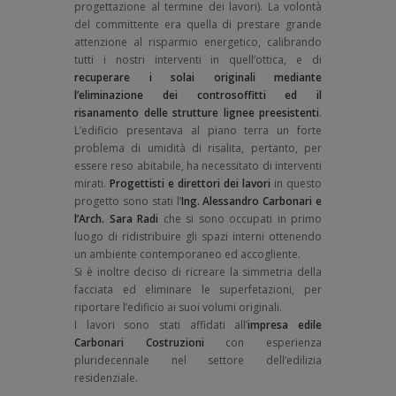
progettazione al termine dei lavori). La volontà
del committente era quella di prestare grande
attenzione al risparmio energetico, calibrando
tutti i nostri interventi in quell’ottica, e di
recuperare i solai originali mediante
l’eliminazione dei controsoffitti ed il
risanamento delle strutture lignee preesistenti
.
L’edificio presentava al piano terra un forte
problema di umidità di risalita, pertanto, per
essere reso abitabile, ha necessitato di interventi
mirati.
Progettisti e direttori dei lavori
in questo
progetto sono stati l’
Ing. Alessandro Carbonari e
l’Arch. Sara Radi
che si sono occupati in primo
luogo di ridistribuire gli spazi interni ottenendo
un ambiente contemporaneo ed accogliente.
Si è inoltre deciso di ricreare la simmetria della
facciata ed eliminare le superfetazioni, per
riportare l’edificio ai suoi volumi originali.
I lavori sono stati affidati all’
impresa edile
Carbonari Costruzioni
con esperienza
pluridecennale nel settore dell’edilizia
residenziale.