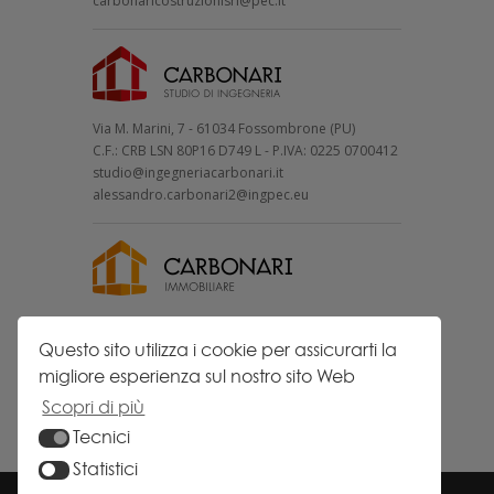
carbonaricostruzionisrl@pec.it
Via M. Marini, 7 - 61034 Fossombrone (PU)
C.F.: CRB LSN 80P16 D749 L - P.IVA: 0225 0700412
studio@ingegneriacarbonari.it
alessandro.carbonari2@ingpec.eu
Via Cavallotti, 16 - 61034 Fossombrone (PU)
P.IVA: 0239 5170414
Questo sito utilizza i cookie per assicurarti la
carbonari.i@pec.it
migliore esperienza sul nostro sito Web
Scopri di più
Tecnici
Statistici