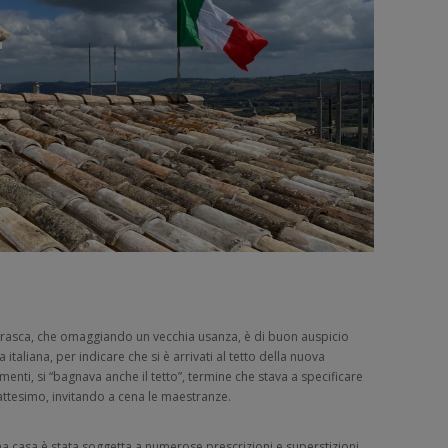
a frasca, che omaggiando un vecchia usanza, è di buon auspicio
taliana, per indicare che si è arrivati al tetto della nuova
amenti, si “bagnava anche il tetto”, termine che stava a specificare
attesimo, invitando a cena le maestranze.
una casa è stata soggetta a numerose prescrizioni e superstizioni.