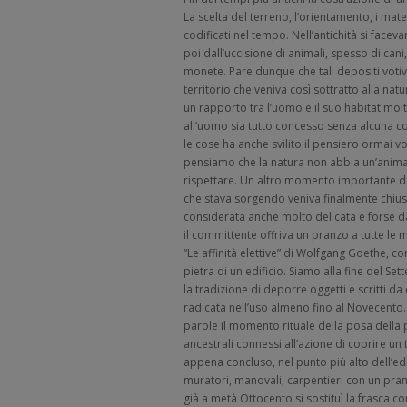
La scelta del terreno, l’orientamento, i mater
codificati nel tempo. Nell’antichità si facevan
poi dall’uccisione di animali, spesso di cani
monete. Pare dunque che tali depositi votivi
territorio che veniva così sottratto alla na
un rapporto tra l’uomo e il suo habitat mo
all’uomo sia tutto concesso senza alcuna co
le cose ha anche svilito il pensiero ormai v
pensiamo che la natura non abbia un’anima
rispettare. Un altro momento importante dell
che stava sorgendo veniva finalmente chiusa
considerata anche molto delicata e forse dava
il committente offriva un pranzo a tutte le
“Le affinità elettive” di Wolfgang Goethe, c
pietra di un edificio. Siamo alla fine del S
la tradizione di deporre oggetti e scritti da
radicata nell’uso almeno fino al Novecento
parole il momento rituale della posa della pr
ancestrali connessi all’azione di coprire u
appena concluso, nel punto più alto dell’edi
muratori, manovali, carpentieri con un pranz
già a metà Ottocento si sostituì la frasca c