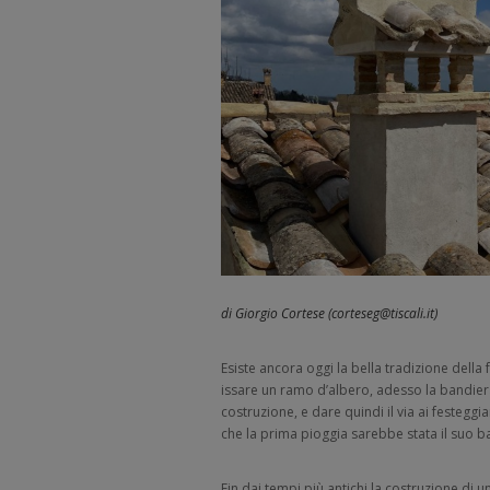
di Giorgio Cortese (corteseg@tiscali.it)
Esiste ancora oggi la bella tradizione dell
issare un ramo d’albero, adesso la bandiera i
costruzione, e dare quindi il via ai festeggi
che la prima pioggia sarebbe stata il suo b
Fin dai tempi più antichi la costruzione di 