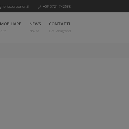
neriacarbonari.it
+39 0721 742598
MOBILIARE
NEWS
CONTATTI
dita
Novità
Dati Anagrafici