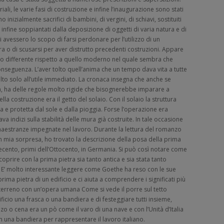
iali, le varie fasi di costruzione e infine l’inaugurazione sono stati
o inizialmente sacrifici di bambini, di vergini, di schiavi, sostituiti
, infine soppiantati dalla deposizione di oggetti di varia natura e di
 avessero lo scopo di farsi perdonare per l’utilizzo di un
tura o di scusarsi per aver distrutto precedenti costruzioni. Appare
lto differente rispetto a quello moderno nel quale sembra che
nseguenza. L’aver tolto quell’anima che un tempo dava vita a tutte
olto solo all’utile immediato. La cronaca insegna che anche se
, ha delle regole molto rigide che bisognerebbe imparare a
a costruzione era il getto del solaio. Con il solaio la struttura
 e protetta dal sole e dalla pioggia. Forse l’operazione era
 indizi sulla stabilità delle mura già costruite. In tale occasione
 maestranze impegnate nel lavoro. Durante la lettura del romanzo
on mia sorpresa, ho trovato la descrizione della posa della prima
ettecento, primi dell’Ottocento, in Germania. Si può così notare come
 coprire con la prima pietra sia tanto antica e sia stata tanto
. E’ molto interessante leggere come Goethe ha reso con le sue
ima pietra di un edificio e ci aiuta a comprendere i significati più
n terreno con un’opera umana Come si vede il porre sul tetto
ficio una frasca o una bandiera e di festeggiare tutti insieme,
o o cena era un pò come il varo di una nave e con l’Unità d’Italia
on una bandiera per rappresentare il lavoro italiano.