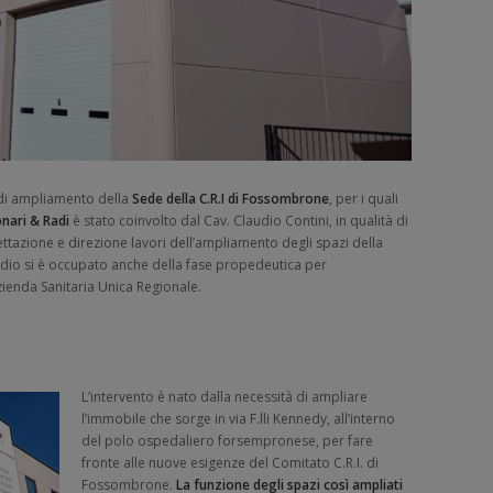
i di ampliamento della
Sede della C.R.I di Fossombrone
, per i quali
onari & Radi
è stato coinvolto dal Cav. Claudio Contini, in qualità di
ttazione e direzione lavori dell’ampliamento degli spazi della
studio si è occupato anche della fase propedeutica per
’Azienda Sanitaria Unica Regionale.
L’intervento è nato dalla necessità di ampliare
l’immobile che sorge in via F.lli Kennedy, all’interno
del polo ospedaliero forsempronese, per fare
fronte alle nuove esigenze del Comitato C.R.I. di
Fossombrone.
La funzione degli spazi così ampliati