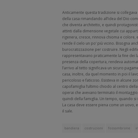
Anticamente questa tradizione si collegava al
della casa rimandando all’idea del Dio come
che diventa architetto, e quindi protagonist
attinti dalla dimensione vegetale cui appar
rigenera, cresce, rinnova chioma e colore, e
rende il cielo un po’ più vicino. Bisogna anch
burocratizzazione per costruire. Negli edifi
rappresentavano praticamente la fine dei la
presenza della copertura, rendeva automat
l’arrivo al tetto significava un sicuro pag
casa, inoltre, da quel momento in poi il l
pericoloso e faticoso. Esisteva in alcune zon
capofamiglia l’ultimo chiodo al centro della
operai che avevano terminato il montaggio,
quindi della famiglia. Un tempo, quando si
La casa deve essere piena come un uovo, e 
il sale.
bandiera
costruzioni
fossombrone
i