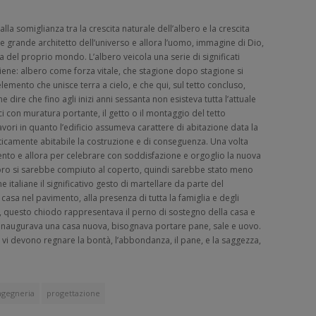
la somiglianza tra la crescita naturale dell’albero e la crescita
 grande architetto dell’universo e allora l’uomo, immagine di Dio,
a del proprio mondo. L’albero veicola una serie di significati
tiene: albero come forza vitale, che stagione dopo stagione si
lemento che unisce terra a cielo, e che qui, sul tetto concluso,
e dire che fino agli inizi anni sessanta non esisteva tutta l’attuale
ci con muratura portante, il getto o il montaggio del tetto
vori in quanto l’edificio assumeva carattere di abitazione data la
icamente abitabile la costruzione e di conseguenza. Una volta
amento e allora per celebrare con soddisfazione e orgoglio la nuova
avoro si sarebbe compiuto al coperto, quindi sarebbe stato meno
e italiane il significativo gesto di martellare da parte del
 casa nel pavimento, alla presenza di tutta la famiglia e degli
 questo chiodo rappresentava il perno di sostegno della casa e
 inaugurava una casa nuova, bisognava portare pane, sale e uovo.
vi devono regnare la bontà, l’abbondanza, il pane, e la saggezza,
ngegneria
progettazione