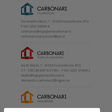
Via Anselmo Bucci, 7 - 61034 Fossombrone (PU)
P.IVA: 0255 5880414
costruzioni@ingegneriacarbonari.it
carbonaricostruzionisrl@pec.it
Via M. Marini, 7 - 61034 Fossombrone (PU)
C.F.: CRB LSN 80P16 D749 L - P.IVA: 0225 0700412
studio@ingegneriacarbonari.it
alessandro.carbonari2@ingpec.eu