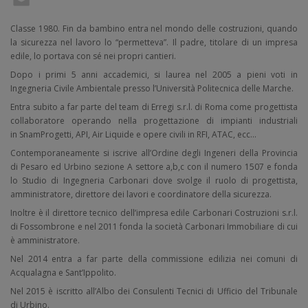
Classe 1980. Fin da bambino entra nel mondo delle costruzioni, quando
la sicurezza nel lavoro lo “permetteva”. Il padre, titolare di un impresa
edile, lo portava con sé nei propri cantieri.
Dopo i primi 5 anni accademici, si laurea nel 2005 a pieni voti in
Ingegneria Civile Ambientale presso l’Università Politecnica delle Marche.
Entra subito a far parte del team di Erregi s.r.l. di Roma come progettista
collaboratore operando nella progettazione di impianti industriali
in SnamProgetti, API, Air Liquide e opere civili in RFI, ATAC, ecc…
Contemporaneamente si iscrive all’Ordine degli Ingeneri della Provincia
di Pesaro ed Urbino sezione A settore a,b,c con il numero 1507 e fonda
lo Studio di Ingegneria Carbonari dove svolge il ruolo di progettista,
amministratore, direttore dei lavori e coordinatore della sicurezza.
Inoltre è il direttore tecnico dell’impresa edile Carbonari Costruzioni s.r.l.
di Fossombrone e nel 2011 fonda la società Carbonari Immobiliare di cui
è amministratore.
Nel 2014 entra a far parte della commissione edilizia nei comuni di
Acqualagna e Sant’Ippolito.
Nel 2015 è iscritto all’Albo dei Consulenti Tecnici di Ufficio del Tribunale
di Urbino.