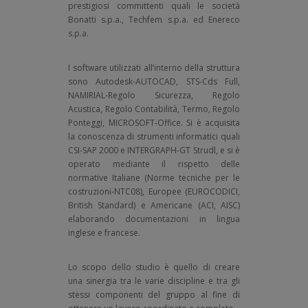
prestigiosi committenti quali le società
Bonatti s.p.a., Techfem s.p.a. ed Enereco
s.p.a.
I software utilizzati all’interno della struttura
sono Autodesk-AUTOCAD, STS-Cds Full,
NAMIRIAL-Regolo Sicurezza, Regolo
Acustica, Regolo Contabilità, Termo, Regolo
Ponteggi, MICROSOFT-Office. Si è acquisita
la conoscenza di strumenti informatici quali
CSI-SAP 2000 e INTERGRAPH-GT Strudl, e si è
operato mediante il rispetto delle
normative Italiane (Norme tecniche per le
costruzioni-NTC08), Europee (EUROCODICI,
British Standard) e Americane (ACI, AISC)
elaborando documentazioni in lingua
inglese e francese.
Lo scopo dello studio è quello di creare
una sinergia tra le varie discipline e tra gli
stessi componenti del gruppo al fine di