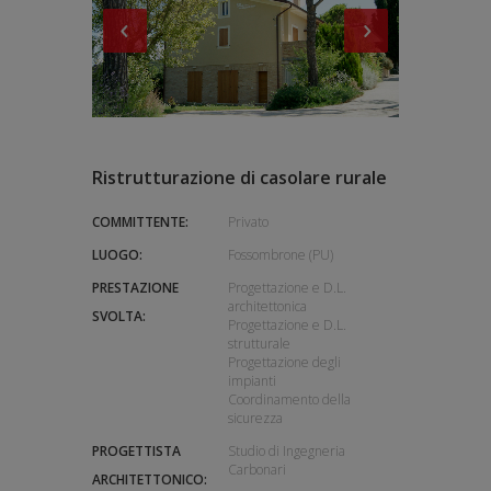
Ristrutturazione di casolare rurale
COMMITTENTE:
Privato
LUOGO:
Fossombrone (PU)
PRESTAZIONE
Progettazione e D.L.
architettonica
SVOLTA:
Progettazione e D.L.
strutturale
Progettazione degli
impianti
Coordinamento della
sicurezza
PROGETTISTA
Studio di Ingegneria
Carbonari
ARCHITETTONICO: