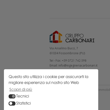
Via Anselmo Bucci, 7
61034 Fossombrone (PU)
Tel - Fax: +39 0721 742 598
Email: info@ingegneriacarbonari.it
WhatsApp: +39 375 668 22 99
Questo sito utilizza i cookie per assicurarti la
NAVIGA
migliore esperienza sul nostro sito Web
Scopri di più
Home
Costruzioni
Ingegneria
Immobil
Tecnici
Contatti
Statistici