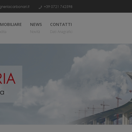
neriacarbonari.it
+39 0721 742598
MOBILIARE
NEWS
CONTATTI
dita
Novità
Dati Anagrafici