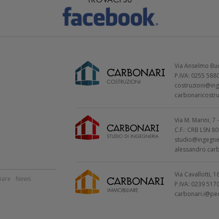
TROVACI SU
Via Anselmo Buc
P.IVA: 0255 588
costruzioni@ing
carbonaricostru
Via M. Marini, 
C.F.: CRB LSN 8
studio@ingegner
alessandro.car
Via Cavallotti,
iare
News
P.IVA: 0239 517
carbonari.i@pec