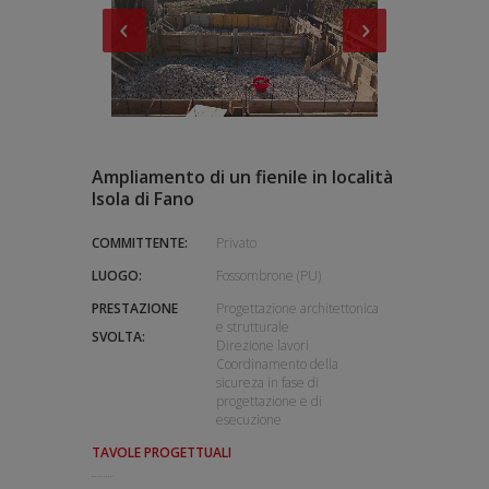
Ampliamento di un fienile in località
Isola di Fano
COMMITTENTE:
Privato
LUOGO:
Fossombrone (PU)
PRESTAZIONE
Progettazione architettonica
e strutturale
SVOLTA:
Direzione lavori
Coordinamento della
sicureza in fase di
progettazione e di
esecuzione
TAVOLE PROGETTUALI